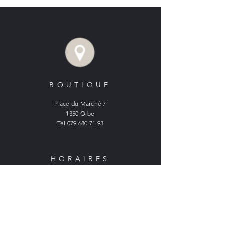
BOUTIQUE
Place du Marché 7
1350 Orbe
Tél
079 680 71 93
HORAIRES
BOUTIQUE ORBE :
Lundi : fermé
Mardi à vendredi :
9h - 12h et 14h - 18h15
Samedi :
9h - 16h30 non stop