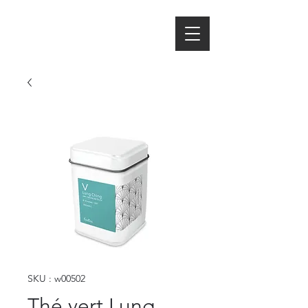
SKU : w00502
Thé vert Lung