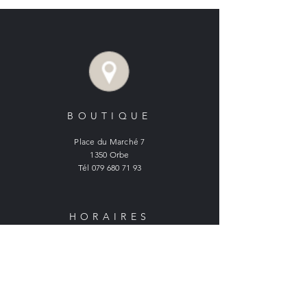
BOUTIQUE
Place du Marché 7
1350 Orbe
Tél
079 680 71 93
HORAIRES
BOUTIQUE ORBE :
Lundi : fermé
Mardi à vendredi :
9h - 12h et 14h - 18h15
Samedi :
9h - 16h30 non stop