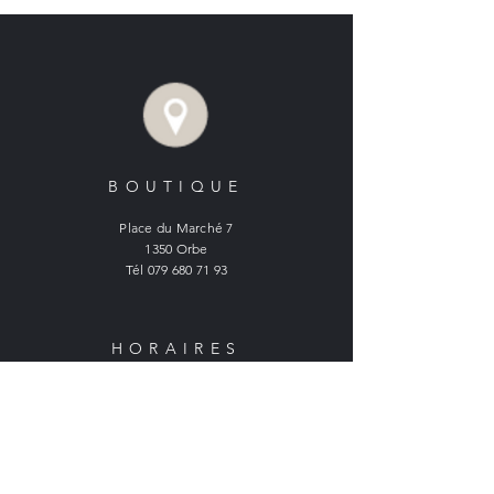
BOUTIQUE
Place du Marché 7
1350 Orbe
Tél
079 680 71 93
HORAIRES
BOUTIQUE ORBE :
Lundi : fermé
Mardi à vendredi :
9h - 12h et 14h - 18h15
Samedi :
9h - 16h30 non stop