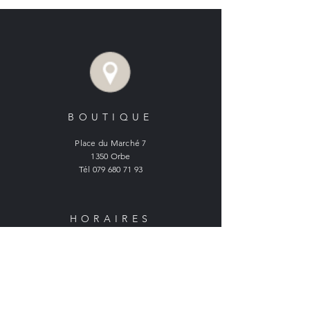
BOUTIQUE
Place du Marché 7
1350 Orbe
Tél
079 680 71 93
HORAIRES
BOUTIQUE ORBE :
Lundi : fermé
Mardi à vendredi :
9h - 12h et 14h - 18h15
Samedi :
9h - 16h30 non stop